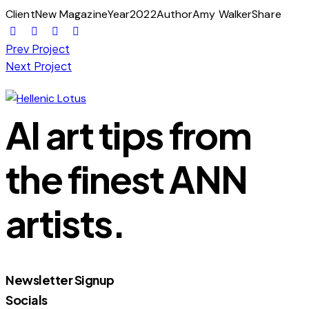
Client
New Magazine
Year
2022
Author
Amy Walker
Share
Beitragsnavigation
Prev Project
Next Project
AI art tips from
the finest ANN
artists.
Newsletter Signup
Socials